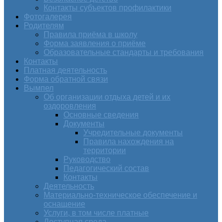
Контакты субъектов профилактики
Фотогалерея
Родителям
Правила приёма в школу
Форма заявления о приёме
Образовательные стандарты и требования
Контакты
Платная деятельность
Форма обратной связи
Вымпел
Об организации отдыха детей и их
оздоровления
Основные сведения
Документы
Учредительные документы
Правила нахождения на
территории
Руководство
Педагогический состав
Контакты
Деятельность
Материально-техническое обеспечение и
оснащение
Услуги, в том числе платные
Доступная среда