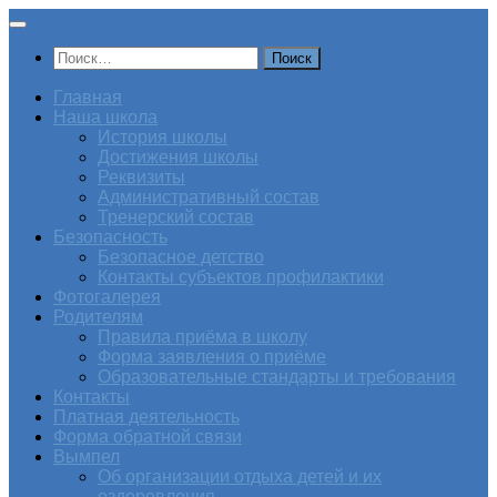
Перейти
к
Найти:
содержимому
Главная
Наша школа
История школы
Достижения школы
Реквизиты
Административный состав
Тренерский состав
Безопасность
Безопасное детство
Контакты субъектов профилактики
Фотогалерея
Родителям
Правила приёма в школу
Форма заявления о приёме
Образовательные стандарты и требования
Контакты
Платная деятельность
Форма обратной связи
Вымпел
Об организации отдыха детей и их
оздоровления