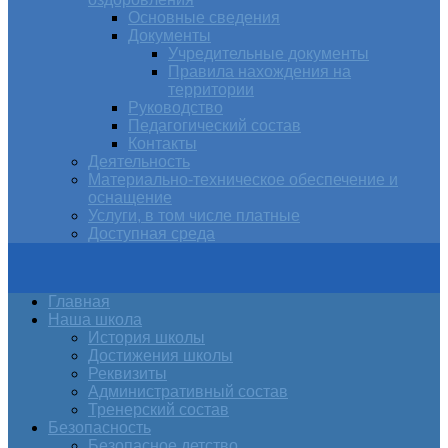
Основные сведения
Документы
Учредительные документы
Правила нахождения на
территории
Руководство
Педагогический состав
Контакты
Деятельность
Материально-техническое обеспечение и
оснащение
Услуги, в том числе платные
Доступная среда
Главная
Наша школа
История школы
Достижения школы
Реквизиты
Административный состав
Тренерский состав
Безопасность
Безопасное детство