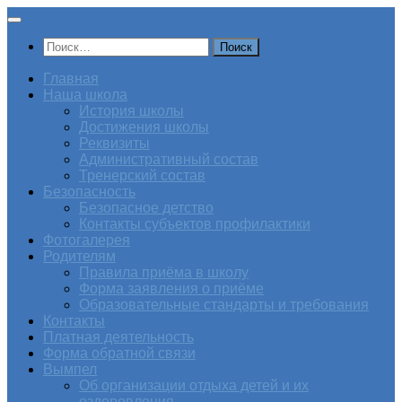
Перейти
к
Найти:
содержимому
Главная
Наша школа
История школы
Достижения школы
Реквизиты
Административный состав
Тренерский состав
Безопасность
Безопасное детство
Контакты субъектов профилактики
Фотогалерея
Родителям
Правила приёма в школу
Форма заявления о приёме
Образовательные стандарты и требования
Контакты
Платная деятельность
Форма обратной связи
Вымпел
Об организации отдыха детей и их
оздоровления