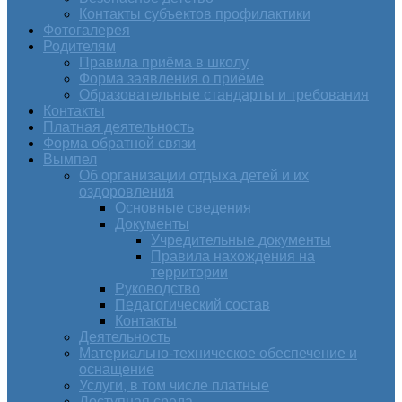
Контакты субъектов профилактики
Фотогалерея
Родителям
Правила приёма в школу
Форма заявления о приёме
Образовательные стандарты и требования
Контакты
Платная деятельность
Форма обратной связи
Вымпел
Об организации отдыха детей и их
оздоровления
Основные сведения
Документы
Учредительные документы
Правила нахождения на
территории
Руководство
Педагогический состав
Контакты
Деятельность
Материально-техническое обеспечение и
оснащение
Услуги, в том числе платные
Доступная среда