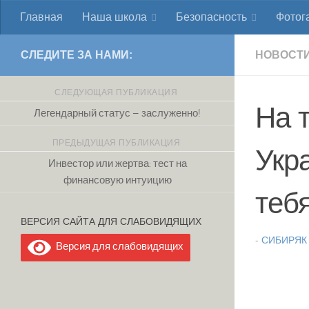
Главная
Наша школа
Безопасность
Фотог
Перейти к содержимому
СЛЕДИТЕ ЗА НАМИ:
НОВОСТ
СЛЕДУЮЩАЯ ПУБЛИКАЦИЯ
На 
Легендарный статус – заслуженно!
ПРЕДЫДУЩАЯ ПУБЛИКАЦИЯ
Укр
Инвестор или жертва: тест на
финансовую интуицию
теб
ВЕРСИЯ САЙТА ДЛЯ СЛАБОВИДЯЩИХ
-
СИБИРЯК
Версия для слабовидящих