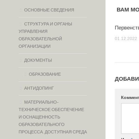
ВАМ МО
ОСНОВНЫЕ СВЕДЕНИЯ
СТРУКТУРА И ОРГАНЫ
Первенст
УПРАВЛЕНИЯ
01.12.2022
ОБРАЗОВАТЕЛЬНОЙ
ОРГАНИЗАЦИИ
ДОКУМЕНТЫ
ОБРАЗОВАНИЕ
ДОБАВИ
АНТИДОПИНГ
Коммен
МАТЕРИАЛЬНО-
ТЕХНИЧЕСКОЕ ОБЕСПЕЧЕНИЕ
И ОСНАЩЕННОСТЬ
ОБРАЗОВАТЕЛЬНОГО
ПРОЦЕССА. ДОСТУПНАЯ СРЕДА