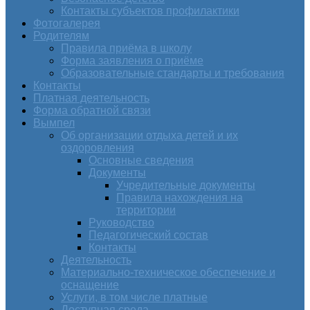
Контакты субъектов профилактики
Фотогалерея
Родителям
Правила приёма в школу
Форма заявления о приёме
Образовательные стандарты и требования
Контакты
Платная деятельность
Форма обратной связи
Вымпел
Об организации отдыха детей и их
оздоровления
Основные сведения
Документы
Учредительные документы
Правила нахождения на
территории
Руководство
Педагогический состав
Контакты
Деятельность
Материально-техническое обеспечение и
оснащение
Услуги, в том числе платные
Доступная среда