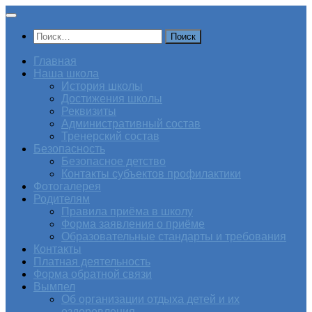
Перейти
к
Найти:
содержимому
Главная
Наша школа
История школы
Достижения школы
Реквизиты
Административный состав
Тренерский состав
Безопасность
Безопасное детство
Контакты субъектов профилактики
Фотогалерея
Родителям
Правила приёма в школу
Форма заявления о приёме
Образовательные стандарты и требования
Контакты
Платная деятельность
Форма обратной связи
Вымпел
Об организации отдыха детей и их
оздоровления