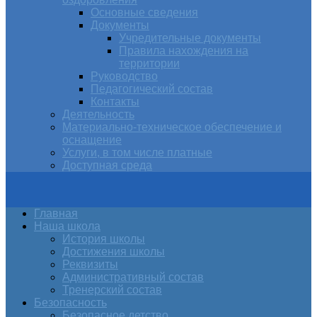
Основные сведения
Документы
Учредительные документы
Правила нахождения на
территории
Руководство
Педагогический состав
Контакты
Деятельность
Материально-техническое обеспечение и
оснащение
Услуги, в том числе платные
Доступная среда
Главная
Наша школа
История школы
Достижения школы
Реквизиты
Административный состав
Тренерский состав
Безопасность
Безопасное детство